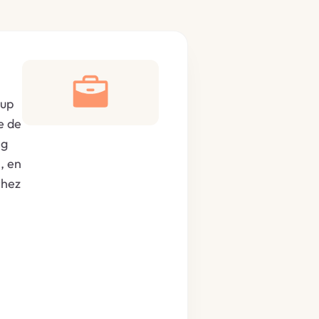
tup
e de
ng
, en
chez