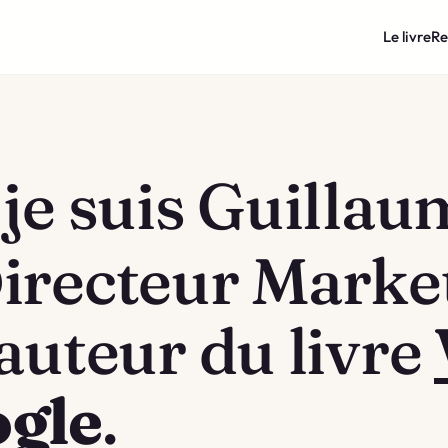
Le livre
Re
 je suis Guilla
irecteur Market
auteur du livre
ogle
.