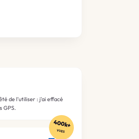
de l'utiliser : j'ai effacé
es GPS.
400k+
VUES