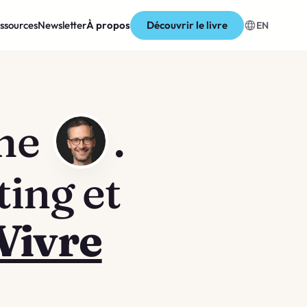
ssources
Newsletter
À propos
Découvrir le livre
EN
ume
.
ing et
Vivre