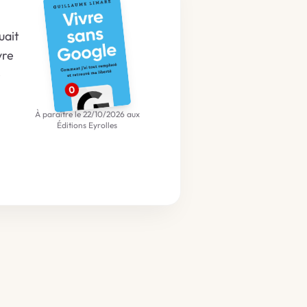
uait
vre
e
À paraître le 22/10/2026 aux
Éditions Eyrolles